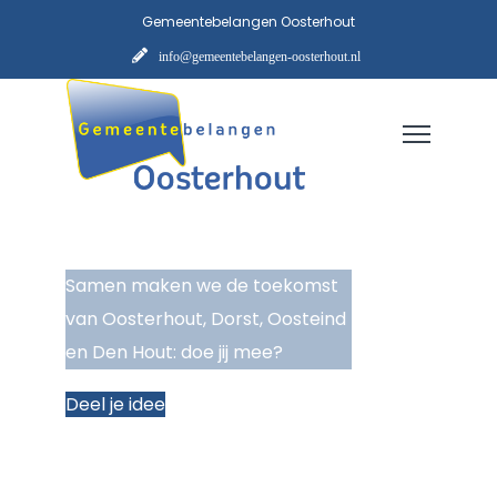
Gemeentebelangen Oosterhout
info@gemeentebelangen-oosterhout.nl
Samen maken we de toekomst
van Oosterhout, Dorst, Oosteind
en Den Hout: doe jij mee?
Deel je idee